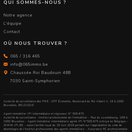
QUI SOMMES-NOUS ?
Notre agence
L'équipe
Contact
OÙ NOUS TROUVER ?
065 / 316 465
info@065immo.be
Chaussée Roi Baudouin 48B
7030 Saint-Symphorien
Autorité de surveillance des PME : SPF Économie, Boulevard du Roi Albert II, 16 à 1000
Bruxelles, BELGIQUE
Agent immobilier IPI intermédiaire et régisseur N° 509.875
Autorité de surveillance :
Institut professionnel de l'Immobilier
- Rue du Luxembourg, 16B à
1000 Bruxelles - Agent immobilier intermédiaire agréé IPI N°509.875 octroyé en Belgique -
WWW.IPI.BE
- selon l'arrêté royal du 29 Juin 2018 portant sur l'approbation
du code de
déontologie de l'Institut professionnel des agents immobiliers
- Assurance RC professionnelle