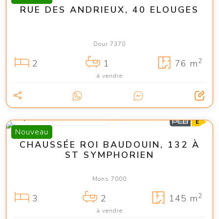
RUE DES ANDRIEUX, 40 ELOUGES
Dour 7370
2
2
1
76 m
à vendre
à partir de 345 000 €
Nouveau
CHAUSSÉE ROI BAUDOUIN, 132 À
ST SYMPHORIEN
Mons 7000
2
3
2
145 m
à vendre