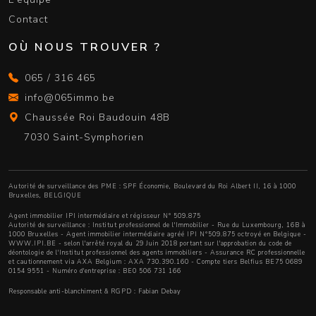
Contact
OÙ NOUS TROUVER ?
065 / 316 465
info@065immo.be
Chaussée Roi Baudouin 48B
7030 Saint-Symphorien
Autorité de surveillance des PME : SPF Économie, Boulevard du Roi Albert II, 16 à 1000
Bruxelles, BELGIQUE
Agent immobilier IPI intermédiaire et régisseur N° 509.875
Autorité de surveillance :
Institut professionnel de l'Immobilier
- Rue du Luxembourg, 16B à
1000 Bruxelles - Agent immobilier intermédiaire agréé IPI N°509.875 octroyé en Belgique -
WWW.IPI.BE
- selon l'arrêté royal du 29 Juin 2018 portant sur l'approbation
du code de
déontologie de l'Institut professionnel des agents immobiliers
- Assurance RC professionnelle
et cautionnement via AXA Belgium : AXA 730.390.160 - Compte tiers Belfius BE75 0689
0154 9551 - Numéro d'entreprise : BE0 506 731 166
Responsable anti-blanchiment & RGPD : Fabian Debay