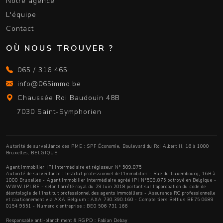
Notre agence
L'équipe
Contact
OÙ NOUS TROUVER ?
065 / 316 465
info@065immo.be
Chaussée Roi Baudouin 48B
7030 Saint-Symphorien
Autorité de surveillance des PME : SPF Économie, Boulevard du Roi Albert II, 16 à 1000
Bruxelles, BELGIQUE
Agent immobilier IPI intermédiaire et régisseur N° 509.875
Autorité de surveillance :
Institut professionnel de l'Immobilier
- Rue du Luxembourg, 16B à
1000 Bruxelles - Agent immobilier intermédiaire agréé IPI N°509.875 octroyé en Belgique -
WWW.IPI.BE
- selon l'arrêté royal du 29 Juin 2018 portant sur l'approbation
du code de
déontologie de l'Institut professionnel des agents immobiliers
- Assurance RC professionnelle
et cautionnement via AXA Belgium : AXA 730.390.160 - Compte tiers Belfius BE75 0689
0154 9551 - Numéro d'entreprise : BE0 506 731 166
Responsable anti-blanchiment & RGPD : Fabian Debay