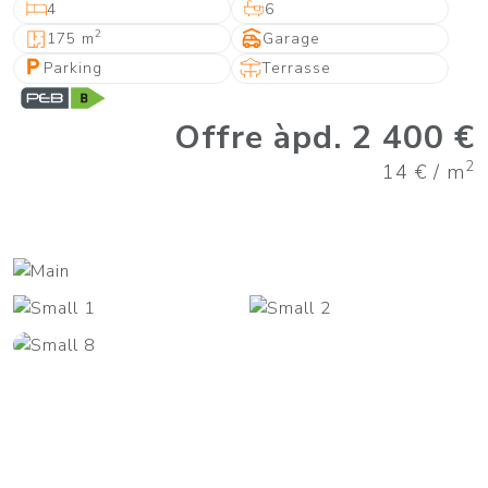
4
6
2
175 m
Garage
Parking
Terrasse
Offre àpd. 2 400 €
2
14 € / m
+16