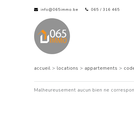
info@065immo.be
065 / 316 465
accueil
>
locations
>
appartements
>
cod
Malheureusement aucun bien ne correspon