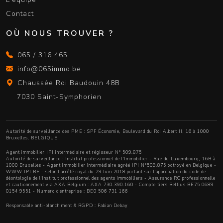
Contact
OÙ NOUS TROUVER ?
065 / 316 465
info@065immo.be
Chaussée Roi Baudouin 48B
7030 Saint-Symphorien
Autorité de surveillance des PME : SPF Économie, Boulevard du Roi Albert II, 16 à 1000
Bruxelles, BELGIQUE
Agent immobilier IPI intermédiaire et régisseur N° 509.875
Autorité de surveillance :
Institut professionnel de l'Immobilier
- Rue du Luxembourg, 16B à
1000 Bruxelles - Agent immobilier intermédiaire agréé IPI N°509.875 octroyé en Belgique -
WWW.IPI.BE
- selon l'arrêté royal du 29 Juin 2018 portant sur l'approbation
du code de
déontologie de l'Institut professionnel des agents immobiliers
- Assurance RC professionnelle
et cautionnement via AXA Belgium : AXA 730.390.160 - Compte tiers Belfius BE75 0689
0154 9551 - Numéro d'entreprise : BE0 506 731 166
Responsable anti-blanchiment & RGPD : Fabian Debay