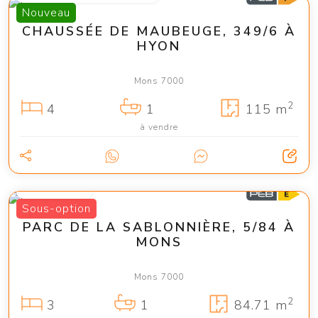
Nouveau
CHAUSSÉE DE MAUBEUGE, 349/6 À
HYON
Mons 7000
2
4
1
115 m
à vendre
215 000 €
Sous-option
PARC DE LA SABLONNIÈRE, 5/84 À
MONS
Mons 7000
2
3
1
84.71 m