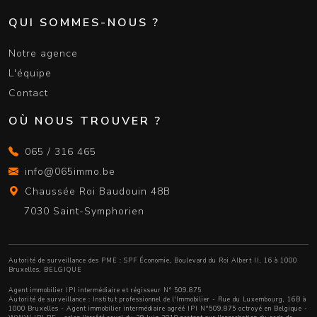
QUI SOMMES-NOUS ?
Notre agence
L'équipe
Contact
OÙ NOUS TROUVER ?
065 / 316 465
info@065immo.be
Chaussée Roi Baudouin 48B
7030 Saint-Symphorien
Autorité de surveillance des PME : SPF Économie, Boulevard du Roi Albert II, 16 à 1000
Bruxelles, BELGIQUE
Agent immobilier IPI intermédiaire et régisseur N° 509.875
Autorité de surveillance :
Institut professionnel de l'Immobilier
- Rue du Luxembourg, 16B à
1000 Bruxelles - Agent immobilier intermédiaire agréé IPI N°509.875 octroyé en Belgique -